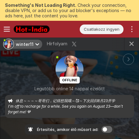
Something's Not Loading Right.
Check your connection,
disable VPN, or add us to your ad blocker's exceptions — no
ads here, just the content you love.
Csatlakozz ingyen
Hírfolyam
winter11
OFFLINE
Legutóbb online 14 nappal ezelőtt
休息～～～～哥哥们，记得想我哦～🥰～下次回归8月23开学

I’m off to recharge for a while. See you again on August 23—don’t 
forget me! 💙
Értesítés, amikor élő műsort ad: