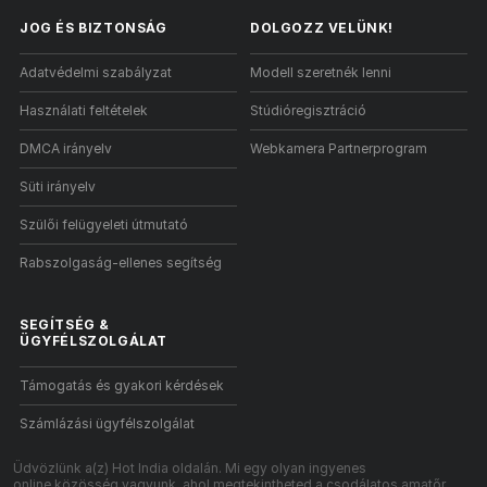
JOG ÉS BIZTONSÁG
DOLGOZZ VELÜNK!
Adatvédelmi szabályzat
Modell szeretnék lenni
Használati feltételek
Stúdióregisztráció
DMCA irányelv
Webkamera Partnerprogram
Süti irányelv
Szülői felügyeleti útmutató
Rabszolgaság-ellenes segítség
SEGÍTSÉG
&
ÜGYFÉLSZOLGÁLAT
Támogatás és gyakori kérdések
Számlázási ügyfélszolgálat
Üdvözlünk a(z) Hot India oldalán. Mi egy olyan ingyenes
online közösség vagyunk, ahol megtekintheted a csodálatos amatőr