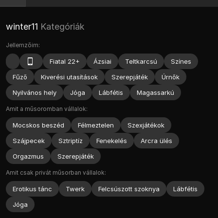
winter11
Kategóriák
Jellemzőim:
Fiatal 22+
Ázsiai
Teltkarcsú
Színes
Fűző
Kiverési utasítások
Szerepjáték
Úrnők
Nyilvános hely
Jóga
Lábfétis
Magassarkú
Amit a műsoromban vállalok:
Mocskos beszéd
Félmeztelen
Szexjátékok
Szájpecek
Sztriptíz
Fenekelés
Arcra ülés
Orgazmus
Szerepjáték
Amit csak privát műsorban vállalok:
Erotikus tánc
Twerk
Felcsúszott szoknya
Lábfétis
Jóga