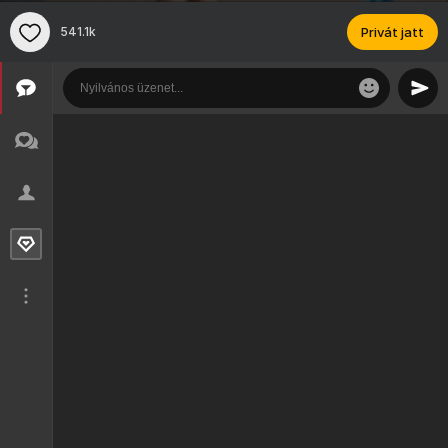
541.1k
Privát jatt