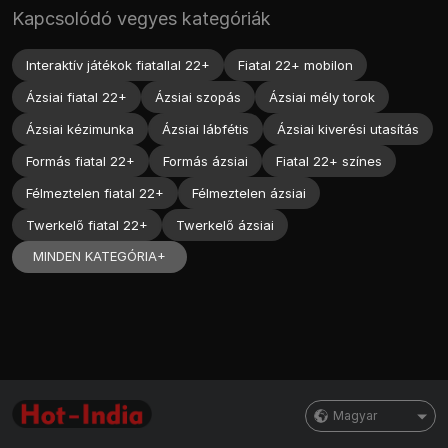
Kapcsolódó vegyes kategóriák
Interaktív játékok fiatallal 22+
Fiatal 22+ mobilon
Ázsiai fiatal 22+
Ázsiai szopás
Ázsiai mély torok
Ázsiai kézimunka
Ázsiai lábfétis
Ázsiai kiverési utasítás
Formás fiatal 22+
Formás ázsiai
Fiatal 22+ színes
Félmeztelen fiatal 22+
Félmeztelen ázsiai
Twerkelő fiatal 22+
Twerkelő ázsiai
MINDEN KATEGÓRIA+
Magyar