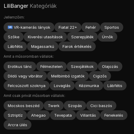
LiliBanger
Kategóriák
Jellemzőim:
VR-kamerás lányok
Fiatal 22+
Fehér
Sportos
Szőke
Kiverési utasítások
Szerepjáték
Úrnők
Lábfétis
Magassarkú
Farok értékelés
Amit a műsoromban vállalok:
Erotikus tánc
Félmeztelen
Szexjátékok
Olajozás
Dildó vagy vibrátor
Mellbimbó izgatók
Cigizős
Felcsúszott szoknya
Lovaglás
Kézimunka
Lábfétis
Amit csak privát műsorban vállalok:
Mocskos beszéd
Twerk
Szopás
Cici baszós
Sztriptíz
Ahegao
Tevepata
Villantás
Fenekelés
Arcra ülés