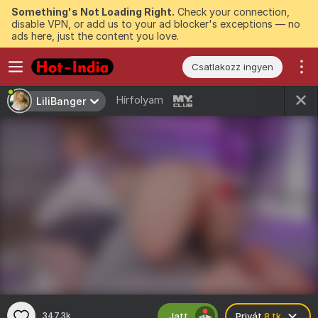
Something's Not Loading Right.
Check your connection,
disable VPN, or add us to your ad blocker's exceptions — no
ads here, just the content you love.
Csatlakozz ingyen
Hírfolyam
LiliBanger
Jatt
347.3k
Privát
8 tk