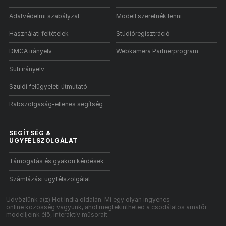
Adatvédelmi szabályzat
Modell szeretnék lenni
Használati feltételek
Stúdióregisztráció
DMCA irányelv
Webkamera Partnerprogram
Süti irányelv
Szülői felügyeleti útmutató
Rabszolgaság-ellenes segítség
SEGÍTSÉG
&
ÜGYFÉLSZOLGÁLAT
Támogatás és gyakori kérdések
Számlázási ügyfélszolgálat
Üdvözlünk a(z) Hot India oldalán. Mi egy olyan ingyenes
online közösség vagyunk, ahol megtekintheted a csodálatos amatőr
modelljeink élő, interaktív műsorait.