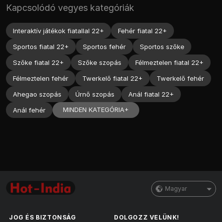
Kapcsolódó vegyes kategóriák
Interaktív játékok fiatallal 22+
Fehér fiatal 22+
Sportos fiatal 22+
Sportos fehér
Sportos szőke
Szőke fiatal 22+
Szőke szopás
Félmeztelen fiatal 22+
Félmeztelen fehér
Twerkelő fiatal 22+
Twerkelő fehér
Ahegao szopás
Úrnő szopás
Anál fiatal 22+
MINDEN KATEGÓRIA+
Anál fehér
Magyar
JOG ÉS BIZTONSÁG
DOLGOZZ VELÜNK!